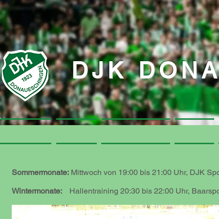
DJK DON
Startseite
Startseite
Verein
Verein
DJK-Webshop
DJK-Webshop
Aktive
Aktive
Trainingszeiten:
Sommermonate:
Mittwoch von 19:00 bis 21:00 Uhr,
DJK Spo
Wintermonate:
Hallentraining
20:30 bis 22:00 Uhr
, Baarsp