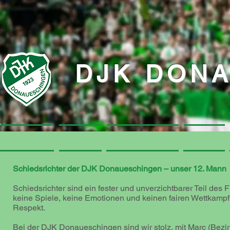
DJK DON
Startseite
Startseite
Verein
Verein
DJK-Webshop
DJK-Webshop
Aktive
Aktive
Schiedsrichter der DJK Donaueschingen – unser 12. Mann
Schiedsrichter sind ein fester und unverzichtbarer Teil de
keine Spiele, keine Emotionen und keinen fairen Wettkampf
Respekt.
Bei der DJK Donaueschingen sind wir stolz, mit Marc (Bezir