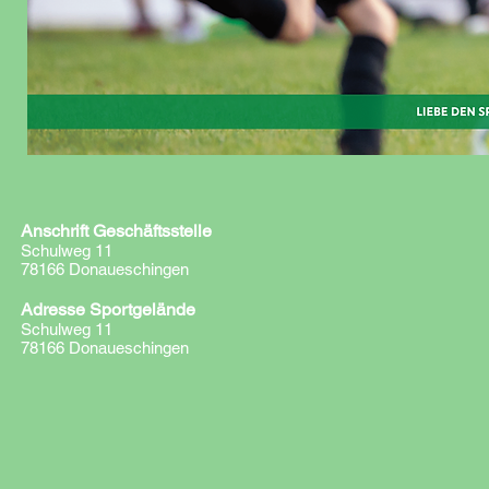
Anschrift Geschäftsstelle
Schulweg 11
78166 Donaueschingen
Adresse Sportgelände
Schulweg 11
78166 Donaueschingen