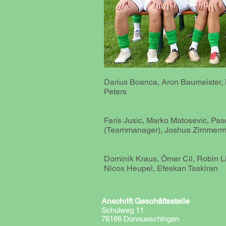
Hinten v.l.:
Darius Boanca, Aron Baumeister, 
Peters
Mitte v.l.:
Faris Jusic, Marko Matosevic, Pasc
(Teammanager), Joshua Zimmermann
Vorne v.l.:
Dominik Kraus, Ömer Cil, Robin Li
Nicos Heupel, Efeskan Taskiran
Anschrift Geschäftsstelle
Schulweg 11
78166 Donaueschingen