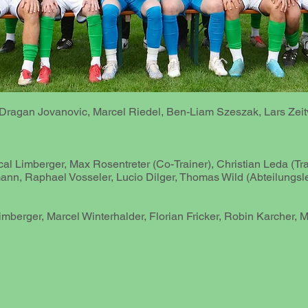
Dragan Jovanovic, Marcel Riedel, Ben-Liam Szeszak, Lars Zeit
al Limberger, Max Rosentreter (Co-Trainer), Christian Leda (Train
, Raphael Vosseler, Lucio Dilger, Thomas Wild (Abteilungslei
mberger, Marcel Winterhalder, Florian Fricker, Robin Karcher, M