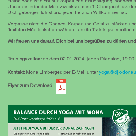
Hatha Yoga ist nicht nur körperliche Ertüchtigung, sondern 
Unser einladender Mehrzweckraum im 1. Obergeschoss der
Dich geborgen fühlst und jeder herzlich Willkommen ist.
Verpasse nicht die Chance, Körper und Geist zu stärken un
flexiblen Möglichkeiten wählen, um die Trainingseinheiten 
Wir freuen uns darauf, Dich bei uns begrüßen zu dürfen un
Trainingszeiten:
ab dem 02.01.2024, jeden Dienstag, 19:0
Kontakt:
Mona Limberger, per E-Mail unter
yoga@dj
k-donau
Flyer zum Download: