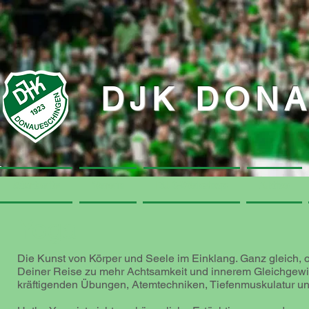
DJK DON
Startseite
Startseite
Verein
Verein
DJK-Webshop
DJK-Webshop
Aktive
Aktive
Yoga
Die Kunst von Körper und Seele im Einklang. Ganz gleich, o
Deiner Reise zu mehr Achtsamkeit und innerem Gleichgewic
kräftigenden Übungen, Atemtechniken, Tiefenmuskulatur un