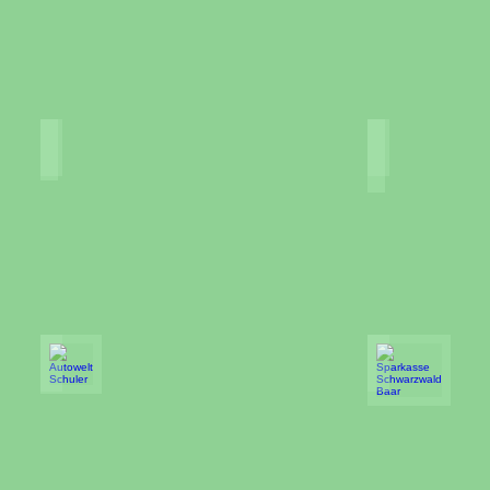
Metz Connect GmbH
Südbadische
Südbadische
Gummiwerke
GmbH
Autowelt Schuler
Sparkasse Sc