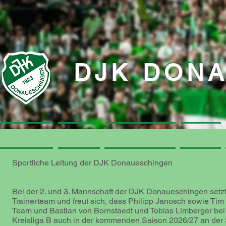
DJK DON
Startseite
Startseite
Verein
Verein
DJK-Webshop
DJK-Webshop
Aktive
Aktive
Sportliche Leitung der DJK Donaueschingen
Bewährtes Trainerteam der 2. und 3. Mannschaft bleibt
Bei der 2. und 3. Mannschaft der DJK Donaueschingen setzt 
Trainerteam und freut sich, dass Philipp Janosch sowie Tim
Team und Bastian von Bornstaedt und Tobias Limberger bei
Kreisliga B auch in der kommenden Saison 2026/27 an der S