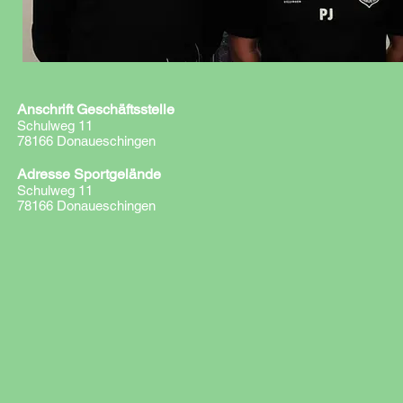
Anschrift Geschäftsstelle
Schulweg 11
78166 Donaueschingen
Adresse Sportgelände
Schulweg 11
78166 Donaueschingen