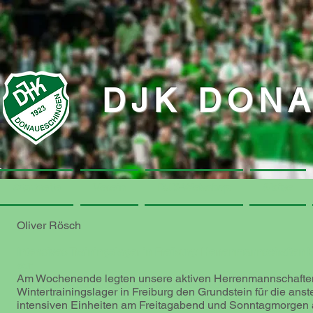
DJK DON
Startseite
Startseite
Verein
Verein
DJK-Webshop
DJK-Webshop
Aktive
Aktive
Oliver Rösch
Intensives Trainingslager in Freiburg: Herrenmannschaften 
vor
Am Wochenende legten unsere aktiven Herrenmannschaften
Wintertrainingslager in Freiburg den Grundstein für die a
intensiven Einheiten am Freitagabend und Sonntagmorgen 