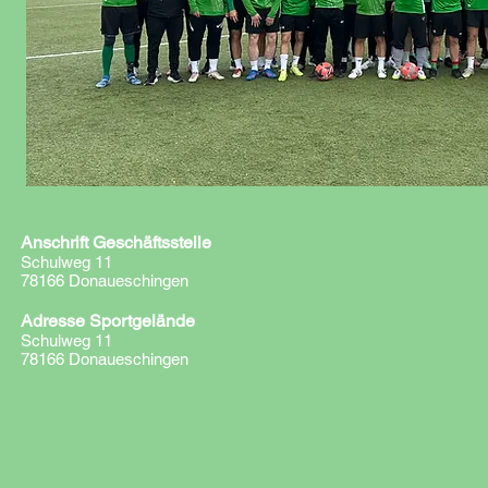
Anschrift Geschäftsstelle
Schulweg 11
78166 Donaueschingen
Adresse Sportgelände
Schulweg 11
78166 Donaueschingen