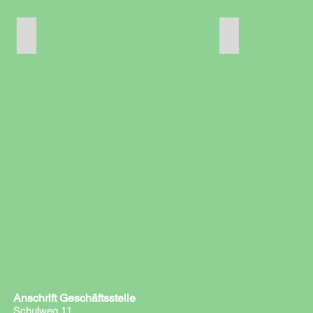
Elias Bauer
Florian Vöckt
Elias
Florian
Bauer
Vöckt
Anschrift Geschäftsstelle
Schulweg 11