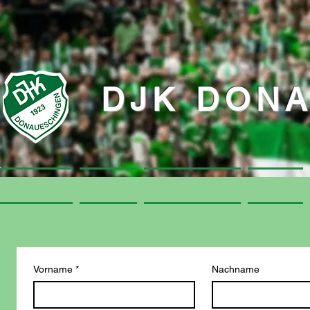
DJK DON
Startseite
Verein
DJK-Webshop
Aktive
Nachricht an die Mitgliederverwaltung
Vorname
*
Nachname