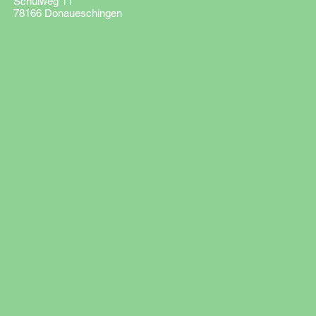
Schulweg 11
78166 Donaueschingen