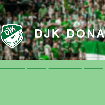
DJK DON
Startseite
Startseite
Verein
Verein
DJK-Webshop
DJK-Webshop
Aktive
Aktive
Tabelle B2 Junioren