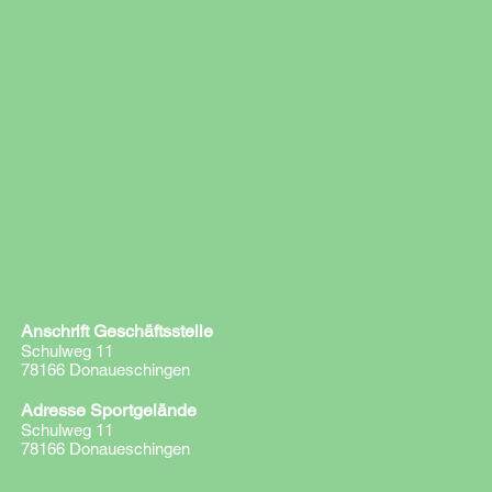
0176-
21055571‬
dirk-
mueller82@gmx.de
Anschrift Geschäftsstelle
Schulweg 11
78166 Donaueschingen
Adresse Sportgelände
Schulweg 11
78166 Donaueschingen