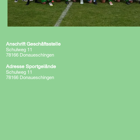
Anschrift Geschäftsstelle
Schulweg 11
78166 Donaueschingen
Adresse Sportgelände
Schulweg 11
78166 Donaueschingen