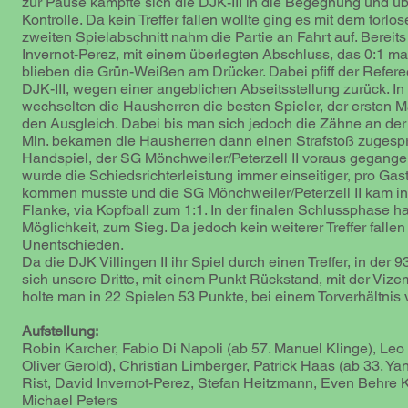
zur Pause kämpfte sich die DJK-III in die Begegnung und 
Kontrolle. Da kein Treffer fallen wollte ging es mit dem torlo
zweiten Spielabschnitt nahm die Partie an Fahrt auf. Bereits
Invernot-Perez, mit einem überlegten Abschluss, das 0:1 mar
blieben die Grün-Weißen am Drücker. Dabei pfiff der Referee
DJK-III, wegen einer angeblichen Abseitsstellung zurück. In
wechselten die Hausherren die besten Spieler, der ersten M
den Ausgleich. Dabei bis man sich jedoch die Zähne an der 
Min. bekamen die Hausherren dann einen Strafstoß zugespr
Handspiel, der SG Mönchweiler/Peterzell II voraus gegange
wurde die Schiedsrichterleistung immer einseitiger, pro Gas
kommen musste und die SG Mönchweiler/Peterzell II kam in 
Flanke, via Kopfball zum 1:1. In der finalen Schlussphase 
Möglichkeit, zum Sieg. Da jedoch kein weiterer Treffer fallen
Unentschieden.
Da die DJK Villingen II ihr Spiel durch einen Treffer, in der 
sich unsere Dritte, mit einem Punkt Rückstand, mit der Viz
holte man in 22 Spielen 53 Punkte, bei einem Torverhältnis 
Aufstellung:
Robin Karcher, Fabio Di Napoli (ab 57. Manuel Klinge), Leo 
Oliver Gerold), Christian Limberger, Patrick Haas (ab 33. Y
Rist, David Invernot-Perez, Stefan Heitzmann, Even Behre Ki
Michael Peters