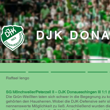
DJK DON
Startseite
Startseite
Verein
Verein
DJK-Webshop
DJK-Webshop
Aktive
Aktive
Raffael Iengo
Dritte spielt 1:1 in Mönchweiler und verpasst die Meisterscha
SG Mönchweiler/Peterzell II
–
DJK Donaueschingen III
1:1 (
Die Grün-Weißten taten sich schwer in die Begegnung zu k
gehörten den Hausherren. Wobei die DJK-Defensive sehr si
nennenswerte Möglichkeit zu ließ. Anschließend wurden di